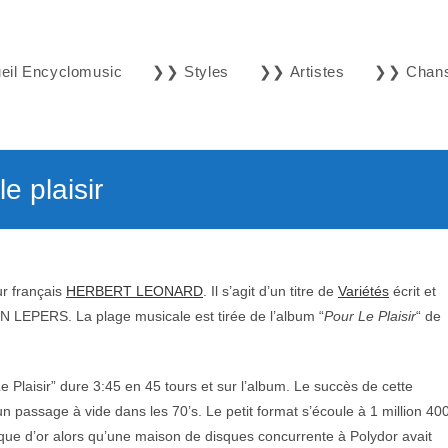
il Encyclomusic
❯❯ Styles
❯❯ Artistes
❯❯ Chan
 plaisir
ur français
HERBERT LEONARD
. Il s’agit d’un titre de
Variétés
écrit et
PERS. La plage musicale est tirée de l’album “
Pour Le Plaisir
“ de
e Plaisir” dure 3:45 en 45 tours et sur l’album. Le succès de cette
ssage à vide dans les 70’s. Le petit format s’écoule à 1 million 40
sque d’or alors qu’une maison de disques concurrente à Polydor avait