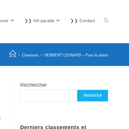
sons
❯❯ Hit parade
❯❯ Contact
Toggle
website
>
Chansons
>
HERBERT LEONARD – Pour le plaisir
search
Rechercher
TROUVER
0
Derniers classements et