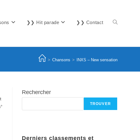
sons
❯❯ Hit parade
❯❯ Contact
Toggle
website
>
Chansons
>
INXS – New sensation
search
Rechercher
t
TROUVER
n°
Derniers classements et