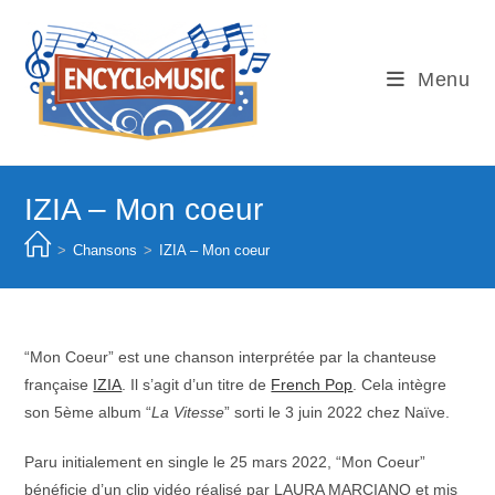
Skip
to
content
Menu
IZIA – Mon coeur
>
Chansons
>
IZIA – Mon coeur
“Mon Coeur” est une chanson interprétée par la chanteuse
française
IZIA
. Il s’agit d’un titre de
French Pop
. Cela intègre
son 5ème album “
La Vitesse
” sorti le 3 juin 2022 chez Naïve.
Paru initialement en single le 25 mars 2022, “Mon Coeur”
bénéficie d’un clip vidéo réalisé par LAURA MARCIANO et mis