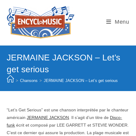
Skip
to
content
Menu
JERMAINE JACKSON – Let’s
get serious
>
Chansons
>
JERMAINE JACKSON – Let’s get serious
“Let’s Get Serious” est une chanson interprétée par le chanteur
américain
JERMAINE JACKSON
. Il s’agit d’un titre de
Disco-
funk
écrit et composé par LEE GARRETT et STEVIE WONDER.
C’est ce dernier qui assure la production. La plage musicale est