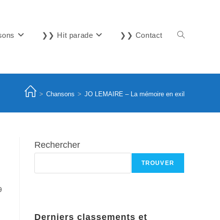
sons
❯❯ Hit parade
❯❯ Contact
Toggle
website
>
Chansons
>
JO LEMAIRE – La mémoire en exil
search
Rechercher
TROUVER
9
Derniers classements et