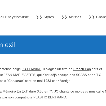
il Encyclomusic
❯❯ Styles
❯❯ Artistes
❯❯ Chan
 exil
hanteuse belge
JO LEMAIRE
. Il s’agit d’un titre de
French Pop
écrit et
est JEAN-MARIE AERTS, qui s’est déjà occupé des SCABS et de T.C.
solo “
Concorde
” sorti en mai 1983 chez Vertigo.
La Mémoire En Exil” dure 3:58 en 7″. JO chante ce morceau musical le 
tée par son compatriote PLASTIC BERTRAND.