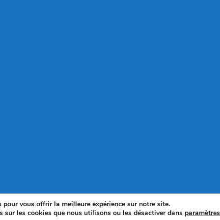
pour vous offrir la meilleure expérience sur notre site.
s sur les cookies que nous utilisons ou les désactiver dans
paramètre
© 2025 - WordPress Theme by OceanWP