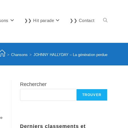
sons
❯❯ Hit parade
❯❯ Contact
Toggle
website
>
Chansons
>
JOHNNY HALLYDAY – La génération perdue
search
Rechercher
TROUVER
e
re
Derniers classements et