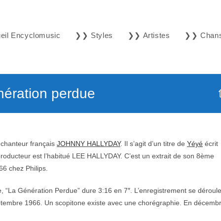
il Encyclomusic
❯❯ Styles
❯❯ Artistes
❯❯ Chan
ration perdue
 chanteur français
JOHNNY HALLYDAY
. Il s’agit d’un titre de
Yéyé
écrit
ucteur est l’habitué LEE HALLYDAY. C’est un extrait de son 8ème
966 chez Philips.
e, “La Génération Perdue” dure 3:16 en 7″. L’enregistrement se déroul
ptembre 1966. Un scopitone existe avec une chorégraphie. En décemb