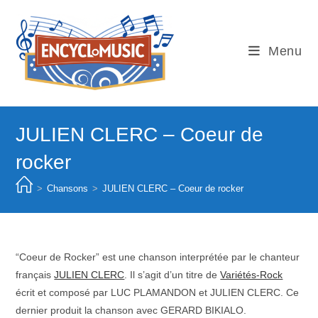
Skip
to
content
Menu
JULIEN CLERC – Coeur de
rocker
>
Chansons
>
JULIEN CLERC – Coeur de rocker
“Coeur de Rocker” est une chanson interprétée par le chanteur
français
JULIEN CLERC
. Il s’agit d’un titre de
Variétés-Rock
écrit et composé par LUC PLAMANDON et JULIEN CLERC. Ce
dernier produit la chanson avec GERARD BIKIALO.