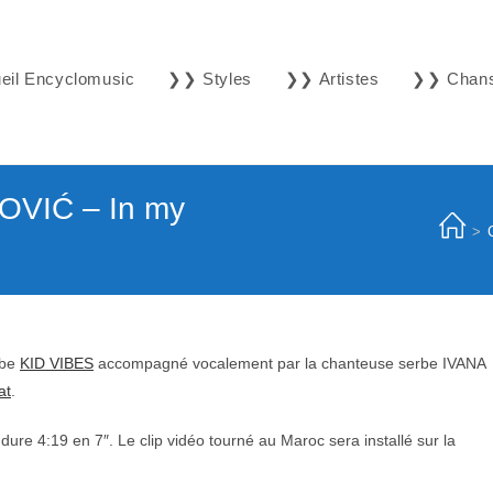
il Encyclomusic
❯❯ Styles
❯❯ Artistes
❯❯ Chan
OVIĆ – In my
>
rbe
KID VIBES
accompagné vocalement par la chanteuse serbe IVANA
at
.
 dure 4:19 en 7″. Le clip vidéo tourné au Maroc sera installé sur la