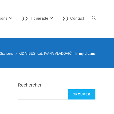
sons
❯❯ Hit parade
❯❯ Contact
Toggle
website
Chansons
>
KID VIBES feat. IVANA VLADOVIĆ – In my dreams
search
Rechercher
TROUVER