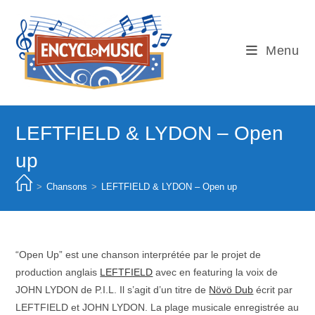
Skip
to
content
Menu
LEFTFIELD & LYDON – Open
up
>
Chansons
>
LEFTFIELD & LYDON – Open up
“Open Up” est une chanson interprétée par le projet de
production anglais
LEFTFIELD
avec en featuring la voix de
JOHN LYDON de P.I.L. Il s’agit d’un titre de
Növö Dub
écrit par
LEFTFIELD et JOHN LYDON. La plage musicale enregistrée au