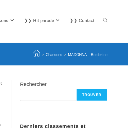
sons
❯❯ Hit parade
❯❯ Contact
Toggle
website
>
Chansons
>
MADONNA – Borderline
search
t
Rechercher
TROUVER
s
Derniers classements et