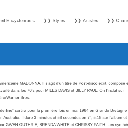
il Encyclomusic
❯❯ Styles
❯❯ Artistes
❯❯ Chan
 américaine
MADONNA
. Il s’agit d’un titre de
Post-disco
écrit, composé e
vaillé dans les 70’s pour MILES DAVIS et BILLY PAUL. On l’inclut sur
 Sire/Warner Bros.
rderline” sortira pour la première fois en mai 1984 en Grande Bretagne
 Australie. Il dure 3 minutes et 58 secondes en 7″, 5:18 sur l’album et
rés par GWEN GUTHRIE, BRENDA WHITE et CHRISSY FAITH. Les synthé