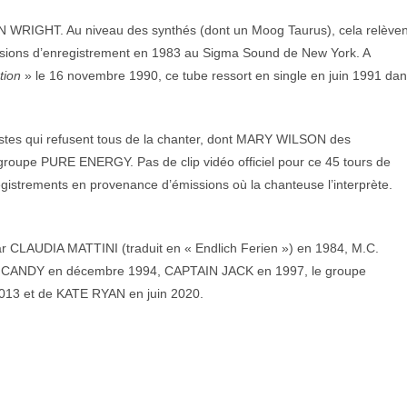
WRIGHT. Au niveau des synthés (dont un Moog Taurus), cela relèven
ions d’enregistrement en 1983 au Sigma Sound de New York. A
tion
» le 16 novembre 1990, ce tube ressort en single en juin 1991 da
istes qui refusent tous de la chanter, dont MARY WILSON des
pe PURE ENERGY. Pas de clip vidéo officiel pour ce 45 tours de
trements en provenance d’émissions où la chanteuse l’interprète.
ar CLAUDIA MATTINI (traduit en « Endlich Ferien ») en 1984, M.C.
, CANDY en décembre 1994, CAPTAIN JACK en 1997, le groupe
3 et de KATE RYAN en juin 2020.