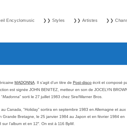
il Encyclomusic
❯❯ Styles
❯❯ Artistes
❯❯ Chan
éricaine
MADONNA
. Il s’agit d’un titre de
Post-disco
écrit et composé p
ion est signée JOHN BENITEZ, metteur en son de JOCELYN BROW
 “
Madonna
” sorti le 27 juillet 1983 chez Sire/Warner Bros.
t au Canada, “Holiday” sortira en septembre 1983 en Allemagne et aux
n Grande Bretagne, le 25 janvier 1984 au Japon et en février 1984 en
08 sur l’album et en 12″. On est à 116 BpM.