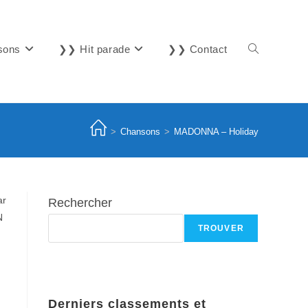
sons
❯❯ Hit parade
❯❯ Contact
Toggle
website
>
Chansons
>
MADONNA – Holiday
search
ar
Rechercher
N
TROUVER
Derniers classements et