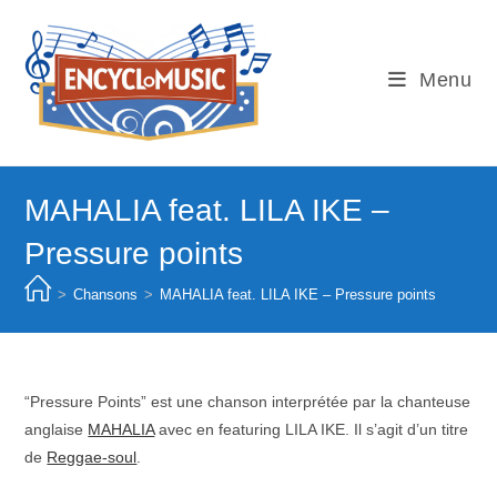
Skip
to
content
Menu
MAHALIA feat. LILA IKE –
Pressure points
>
Chansons
>
MAHALIA feat. LILA IKE – Pressure points
“Pressure Points” est une chanson interprétée par la chanteuse
anglaise
MAHALIA
avec en featuring LILA IKE. Il s’agit d’un titre
de
Reggae-soul
.