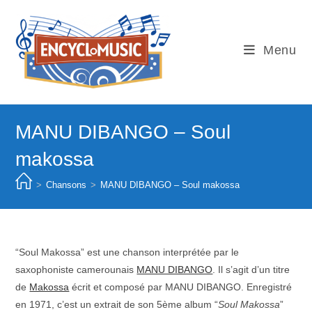
Skip
to
content
Menu
MANU DIBANGO – Soul
makossa
>
Chansons
>
MANU DIBANGO – Soul makossa
“Soul Makossa” est une chanson interprétée par le
saxophoniste camerounais
MANU DIBANGO
. Il s’agit d’un titre
de
Makossa
écrit et composé par MANU DIBANGO. Enregistré
en 1971, c’est un extrait de son 5ème album “
Soul Makossa
”