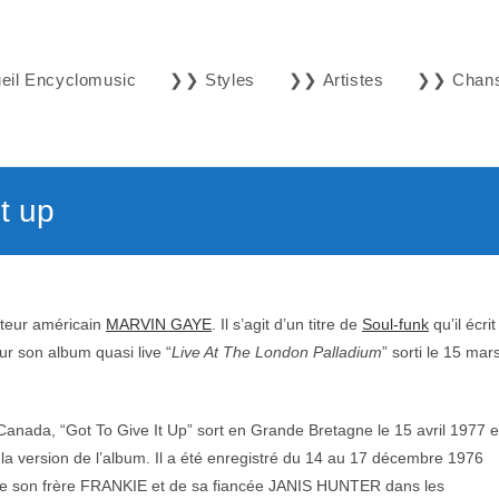
il Encyclomusic
❯❯ Styles
❯❯ Artistes
❯❯ Chan
t up
nteur américain
MARVIN GAYE
. Il s’agit d’un titre de
Soul-funk
qu’il écrit
r son album quasi live “
Live At The London Palladium
” sorti le 15 mar
Canada, “Got To Give It Up” sort en Grande Bretagne le 15 avril 1977 e
ns la version de l’album. Il a été enregistré du 14 au 17 décembre 1976
 de son frère FRANKIE et de sa fiancée JANIS HUNTER dans les