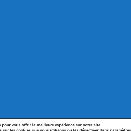
pour vous offrir la meilleure expérience sur notre site.
s sur les cookies que nous utilisons ou les désactiver dans
paramètre
© 2025 - WordPress Theme by OceanWP