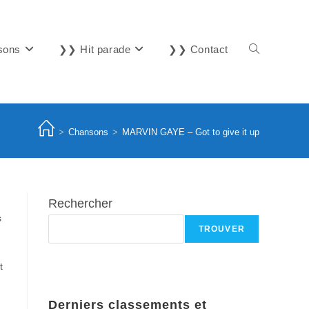
sons
❯❯ Hit parade
❯❯ Contact
Toggle
website
>
Chansons
>
MARVIN GAYE – Got to give it up
search
Rechercher
s
TROUVER
t
Derniers classements et