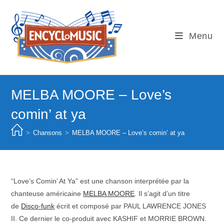
Skip
to
content
Menu
MELBA MOORE – Love’s
comin’ at ya
>
Chansons
>
MELBA MOORE – Love’s comin’ at ya
“Love’s Comin’ At Ya” est une chanson interprétée par la
chanteuse américaine
MELBA MOORE
. Il s’agit d’un titre
de
Disco-funk
écrit et composé par PAUL LAWRENCE JONES
II. Ce dernier le co-produit avec KASHIF et MORRIE BROWN.