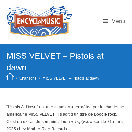
Skip
to
content
Menu
MISS VELVET – Pistols at
dawn
>
Chansons
>
MISS VELVET – Pistols at dawn
“Pistols At Dawn” est une chanson interprétée par la chanteuse
américaine
MISS VELVET
. Il s’agit d’un titre de
Boogie rock
.
C’est un extrait de son mini album «
Triptyck
» sorti le 21 mars
2025 chez Mother Ride Records.