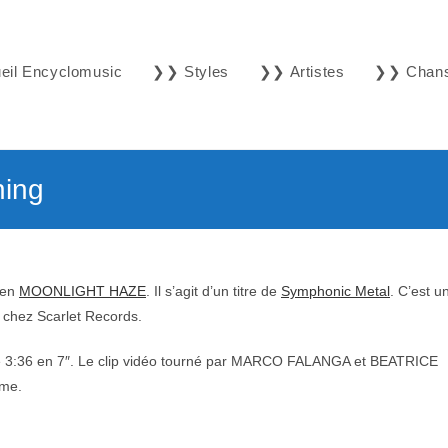
il Encyclomusic
❯❯ Styles
❯❯ Artistes
❯❯ Chan
ing
ien
MOONLIGHT HAZE
. Il s’agit d’un titre de
Symphonic Metal
. C’est u
 chez Scarlet Records.
ure 3:36 en 7″. Le clip vidéo tourné par MARCO FALANGA et BEATRICE
ême.