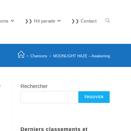
sons
❯❯ Hit parade
❯❯ Contact
Toggle
website
>
Chansons
>
MOONLIGHT HAZE – Awakening
search
n
Rechercher
TROUVER
Derniers classements et