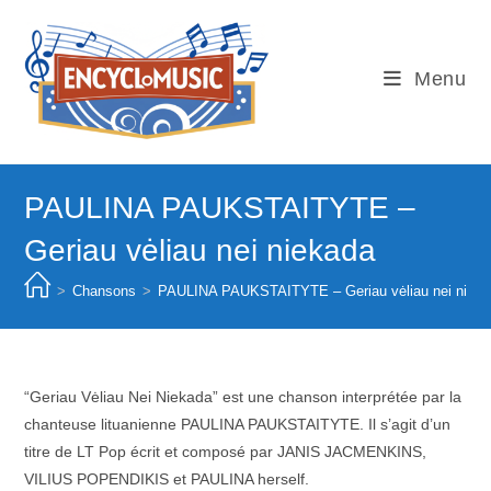
Skip
to
content
Menu
PAULINA PAUKSTAITYTE –
Geriau vėliau nei niekada
>
Chansons
>
PAULINA PAUKSTAITYTE – Geriau vėliau nei niek
“Geriau Vėliau Nei Niekada” est une chanson interprétée par la
chanteuse lituanienne PAULINA PAUKSTAITYTE. Il s’agit d’un
titre de LT Pop écrit et composé par JANIS JACMENKINS,
VILIUS POPENDIKIS et PAULINA herself.