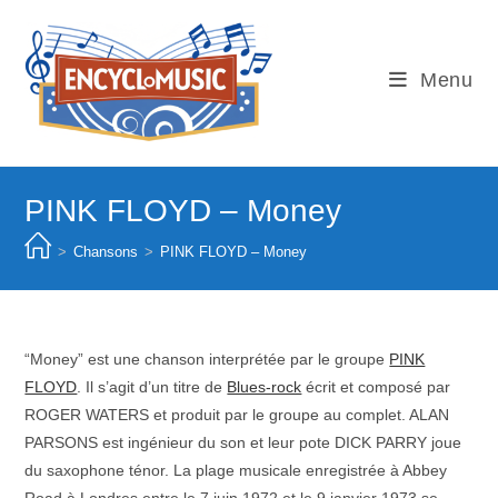
Skip
to
content
Menu
PINK FLOYD – Money
>
Chansons
>
PINK FLOYD – Money
“Money” est une chanson interprétée par le groupe
PINK
FLOYD
. Il s’agit d’un titre de
Blues-rock
écrit et composé par
ROGER WATERS et produit par le groupe au complet. ALAN
PARSONS est ingénieur du son et leur pote DICK PARRY joue
du saxophone ténor. La plage musicale enregistrée à Abbey