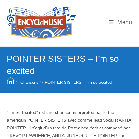
Skip
to
content
Menu
POINTER SISTERS – I’m so
excited
>
Chansons
>
POINTER SISTERS – I’m so excited
“I’m So Excited” est une chanson interprétée par le trio
américain
POINTER SISTERS
avec comme lead vocalist ANITA
POINTER. Il s’agit d’un titre de
Post-disco
écrit et composé par
TREVOR LAWRENCE, ANITA, JUNE et RUTH POINTER. La