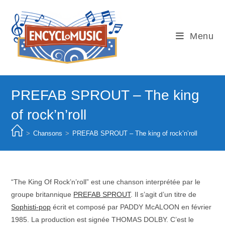
Skip
to
content
Menu
PREFAB SPROUT – The king
of rock’n’roll
>
Chansons
>
PREFAB SPROUT – The king of rock’n’roll
“The King Of Rock’n’roll” est une chanson interprétée par le
groupe britannique
PREFAB SPROUT
. Il s’agit d’un titre de
Sophisti-pop
écrit et composé par PADDY McALOON en février
1985. La production est signée THOMAS DOLBY. C’est le