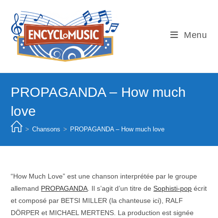
Skip
to
content
Menu
PROPAGANDA – How much
love
>
Chansons
>
PROPAGANDA – How much love
“How Much Love” est une chanson interprétée par le groupe
allemand
PROPAGANDA
. Il s’agit d’un titre de
Sophisti-pop
écrit
et composé par BETSI MILLER (la chanteuse ici), RALF
DÖRPER et MICHAEL MERTENS. La production est signée