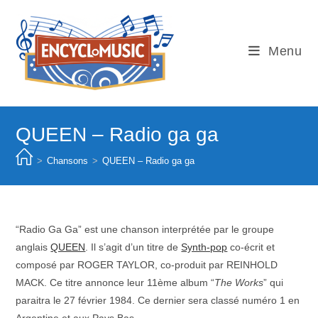
Skip
to
content
Menu
QUEEN – Radio ga ga
>
Chansons
>
QUEEN – Radio ga ga
“Radio Ga Ga” est une chanson interprétée par le groupe
anglais
QUEEN
. Il s’agit d’un titre de
Synth-pop
co-écrit et
composé par ROGER TAYLOR, co-produit par REINHOLD
MACK. Ce titre annonce leur 11ème album “
The Works
” qui
paraitra le 27 février 1984. Ce dernier sera classé numéro 1 en