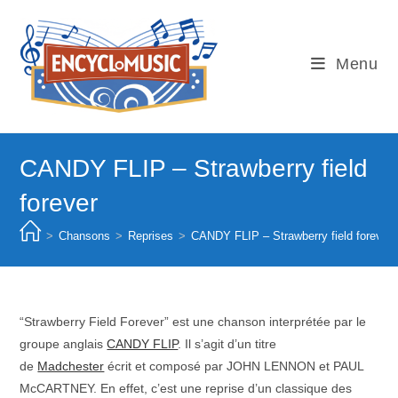
Skip
to
content
Menu
CANDY FLIP – Strawberry field
forever
>
Chansons
>
Reprises
>
CANDY FLIP – Strawberry field forever
“Strawberry Field Forever” est une chanson interprétée par le
groupe anglais
CANDY FLIP
. Il s’agit d’un titre
de
Madchester
écrit et composé par JOHN LENNON et PAUL
McCARTNEY. En effet, c’est une reprise d’un classique des