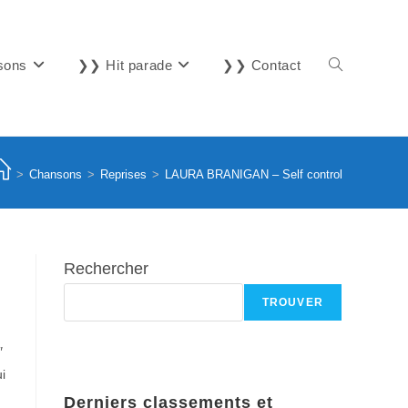
sons
❯❯ Hit parade
❯❯ Contact
Toggle
website
>
Chansons
>
Reprises
>
LAURA BRANIGAN – Self control
search
Rechercher
TROUVER
″
i
Derniers classements et