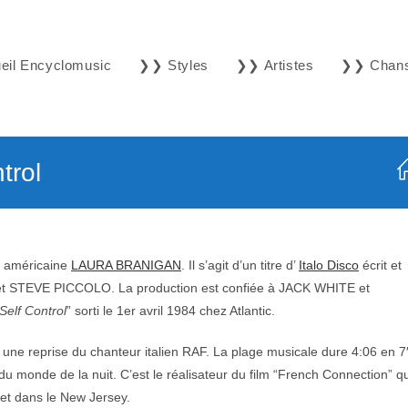
il Encyclomusic
❯❯ Styles
❯❯ Artistes
❯❯ Chan
trol
se américaine
LAURA BRANIGAN
. Il s’agit d’un titre d’
Italo Disco
écrit et
STEVE PICCOLO. La production est confiée à JACK WHITE et
Self Control
” sorti le 1er avril 1984 chez Atlantic.
est une reprise du chanteur italien RAF. La plage musicale dure 4:06 en 7
du monde de la nuit. C’est le réalisateur du film “French Connection” qu
 et dans le New Jersey.