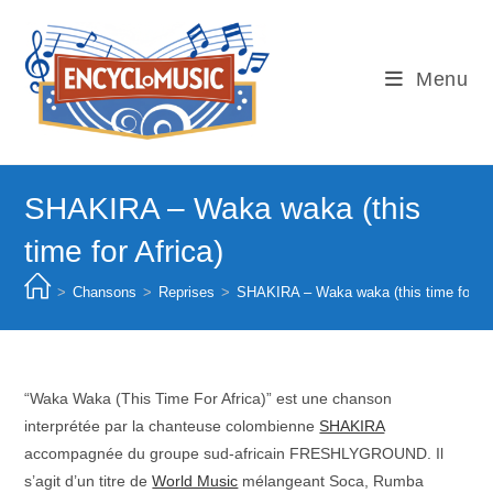
Skip
to
content
Menu
SHAKIRA – Waka waka (this
time for Africa)
>
Chansons
>
Reprises
>
SHAKIRA – Waka waka (this time for Afr
“Waka Waka (This Time For Africa)” est une chanson
interprétée par la chanteuse colombienne
SHAKIRA
accompagnée du groupe sud-africain FRESHLYGROUND. Il
s’agit d’un titre de
World Music
mélangeant Soca, Rumba