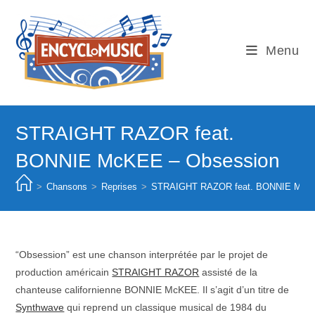
Skip
to
content
Menu
STRAIGHT RAZOR feat.
BONNIE McKEE – Obsession
>
Chansons
>
Reprises
>
STRAIGHT RAZOR feat. BONNIE McKE
“Obsession” est une chanson interprétée par le projet de
production américain
STRAIGHT RAZOR
assisté de la
chanteuse californienne BONNIE McKEE. Il s’agit d’un titre de
Synthwave
qui reprend un classique musical de 1984 du