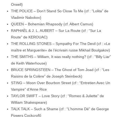
Orwell)
THE POLICE – Don’t Stand So Close To Me (cf : “Lolita” de
Vladimir Nabokov)
QUEEN – Bohemian Rhapsody (cf. Albert Camus)
RAPHAËL & J. L. AUBERT – Sur La Route (cf : “Sur La
Route” de KEROUAC)
THE ROLLING STONES – Sympathy For The Devil (cf : «Le
maître et Marguerite» de l’écrivain russe Mikhail Boulgakov)
THE SMITHS – William, It was really nothing? (cf : “Billy Liar”
de Keith Waterhouse)
BRUCE SPRINGSTEEN – The Ghost of Tom Joad (cf : “Les
Raisins de la Colère” de Joseph Steinbeck)
STING – Moon Over Bourbon Street (cf : “Entretien Avec Un
Vampire” d’Anne Rice
TAYLOR SWIFT – Love Story (cf : “Romeo & Juliette” de
William Shakespeare)
TALK TALK – Such a Shame (cf : “L’homme Dé” de George
Powers Cockcroft)