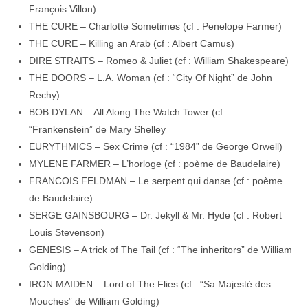
François Villon)
THE CURE – Charlotte Sometimes (cf : Penelope Farmer)
THE CURE – Killing an Arab (cf : Albert Camus)
DIRE STRAITS – Romeo & Juliet (cf : William Shakespeare)
THE DOORS – L.A. Woman (cf : “City Of Night” de John
Rechy)
BOB DYLAN – All Along The Watch Tower (cf :
“Frankenstein” de Mary Shelley
EURYTHMICS – Sex Crime (cf : “1984” de George Orwell)
MYLENE FARMER – L’horloge (cf : poème de Baudelaire)
FRANCOIS FELDMAN – Le serpent qui danse (cf : poème
de Baudelaire)
SERGE GAINSBOURG – Dr. Jekyll & Mr. Hyde (cf : Robert
Louis Stevenson)
GENESIS – A trick of The Tail (cf : “The inheritors” de William
Golding)
IRON MAIDEN – Lord of The Flies (cf : “Sa Majesté des
Mouches” de William Golding)