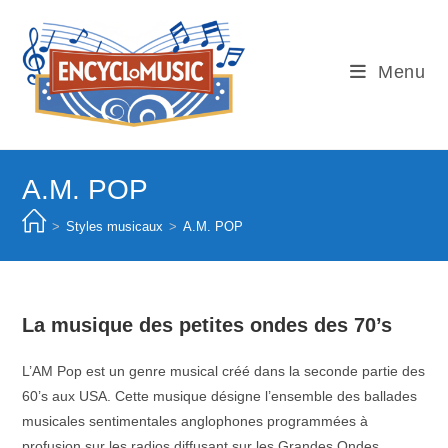
Skip
to
content
Menu
A.M. POP
>
Styles musicaux
>
A.M. POP
La musique des petites ondes des 70’s
L’AM Pop est un genre musical créé dans la seconde partie des
60’s aux USA. Cette musique désigne l’ensemble des ballades
musicales sentimentales anglophones programmées à
profusion sur les radios diffusant sur les Grandes Ondes