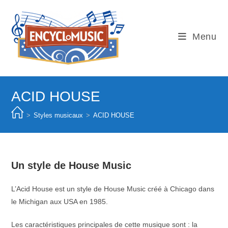
Skip
to
content
Menu
ACID HOUSE
>
Styles musicaux
>
ACID HOUSE
Un style de House Music
L’Acid House est un style de House Music créé à Chicago dans
le Michigan aux USA en 1985.
Les caractéristiques principales de cette musique sont : la