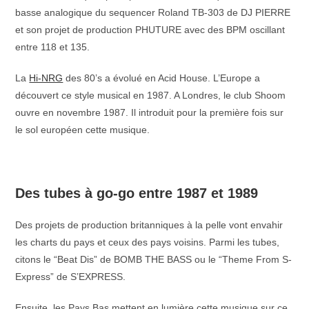
basse analogique du sequencer Roland TB-303 de DJ PIERRE
et son projet de production PHUTURE avec des BPM oscillant
entre 118 et 135.
La
Hi-NRG
des 80’s a évolué en Acid House. L’Europe a
découvert ce style musical en 1987. A Londres, le club Shoom
ouvre en novembre 1987. Il introduit pour la première fois sur
le sol européen cette musique.
_
Des tubes à go-go entre 1987 et 1989
Des projets de production britanniques à la pelle vont envahir
les charts du pays et ceux des pays voisins. Parmi les tubes,
citons le “Beat Dis” de BOMB THE BASS ou le “Theme From S-
Express” de S’EXPRESS.
Ensuite, les Pays Bas mettent en lumière cette musique sur ce