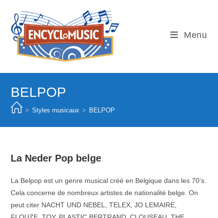
Skip
to
content
Menu
BELPOP
>
Styles musicaux
>
BELPOP
La Neder Pop belge
La Belpop est un genre musical créé en Belgique dans les 70’s.
Cela concerne de nombreux artistes de nationalité belge. On
peut citer NACHT UND NEBEL, TELEX, JO LEMAIRE,
FLOUZE, TOY, PLASTIC BERTRAND, CLOUSEAU, THE