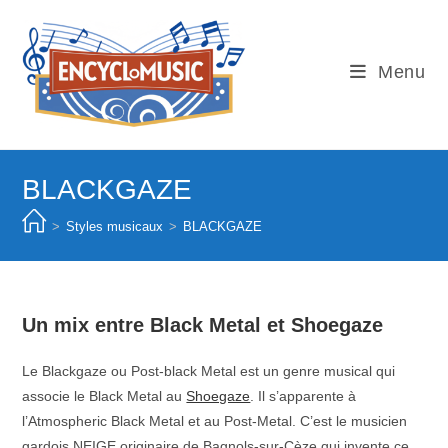
Skip
to
content
Menu
BLACKGAZE
>
Styles musicaux
>
BLACKGAZE
Un mix entre Black Metal et Shoegaze
Le Blackgaze ou Post-black Metal est un genre musical qui
associe le Black Metal au
Shoegaze
. Il s’apparente à
l’Atmospheric Black Metal et au Post-Metal. C’est le musicien
gardois NEIGE originaire de Bagnols-sur-Cèze qui invente ce