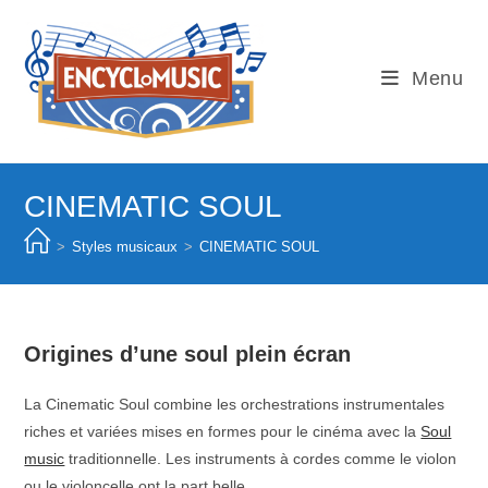
Skip
to
content
Menu
CINEMATIC SOUL
>
Styles musicaux
>
CINEMATIC SOUL
Origines d’une soul plein écran
La Cinematic Soul combine les orchestrations instrumentales
riches et variées mises en formes pour le cinéma avec la
Soul
music
traditionnelle. Les instruments à cordes comme le violon
ou le violoncelle ont la part belle.