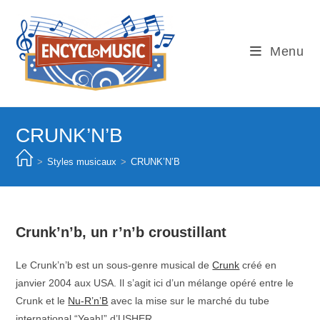
Skip
to
content
Menu
CRUNK’N’B
>
Styles musicaux
>
CRUNK’N’B
Crunk’n’b, un r’n’b croustillant
Le Crunk’n’b est un sous-genre musical de
Crunk
créé en
janvier 2004 aux USA. Il s’agit ici d’un mélange opéré entre le
Crunk et le
Nu-R’n’B
avec la mise sur le marché du tube
international “Yeah!” d’USHER.