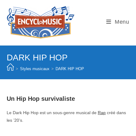
Skip
to
content
Menu
DARK HIP HOP
>
Styles musicaux
>
DARK HIP HOP
Un Hip Hop survivaliste
Le Dark Hip Hop est un sous-genre musical de
Rap
créé dans
les ’20’s.