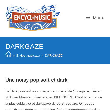
Skip
to
content
Menu
DARKGAZE
>
Styles musicaux
>
DARKGAZE
Une noisy pop soft et dark
Le Darkgaze est un sous-genre musical de
Shoegaze
créé en
2015 au Mans en France avec BILE NOIRE. C’est la tendance
la plus coldwave et darkwave de ce Shoegaze. On peut y
entendre guitares saturées plus légères surmontées par des