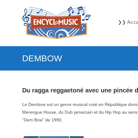
Skip
to
content
❯❯ Accue
DEMBOW
Du ragga reggaetoné avec une pincée 
Le Dembow est un genre musical créé en République domin
Merengue House, du Dub jamaïcain et du Hip Hop au sens 
“Dem Bow” de 1990.