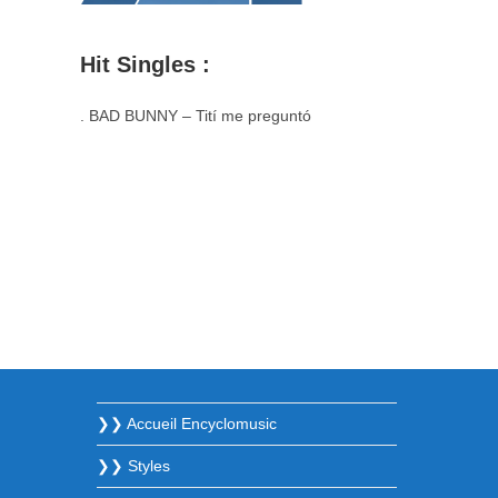
Hit Singles :
. BAD BUNNY – Tití me preguntó
❯❯ Accueil Encyclomusic
❯❯ Styles