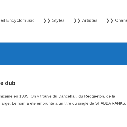
il Encyclomusic
❯❯ Styles
❯❯ Artistes
❯❯ Chan
de dub
icaine en 1995. On y trouve du Dancehall, du
Reggaeton
, de la
large. Le nom a été emprunté à un titre du single de SHABBA RANKS,