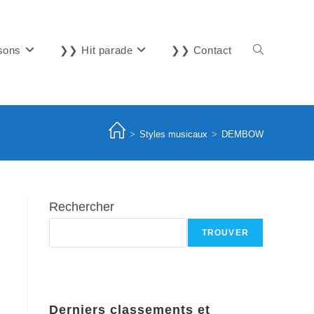
sons
❯❯ Hit parade
❯❯ Contact
Toggle
website
>
Styles musicaux
>
DEMBOW
search
Rechercher
TROUVER
Derniers classements et