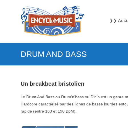
Skip
to
content
❯❯ Accue
DRUM AND BASS
Un breakbeat bristolien
Le Drum And Bass ou Drum’n’bass ou D’n’b est un genre musi
Hardcore caractérisé par des lignes de basse lourdes entour
rapide (entre 160 et 190 BpM).