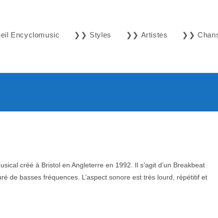
il Encyclomusic
❯❯ Styles
❯❯ Artistes
❯❯ Chan
cal créé à Bristol en Angleterre en 1992. Il s’agit d’un Breakbeat
é de basses fréquences. L’aspect sonore est très lourd, répétitif et