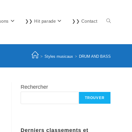
sons
❯❯ Hit parade
❯❯ Contact
Toggle
website
>
Styles musicaux
>
DRUM AND BASS
search
Rechercher
TROUVER
Derniers classements et