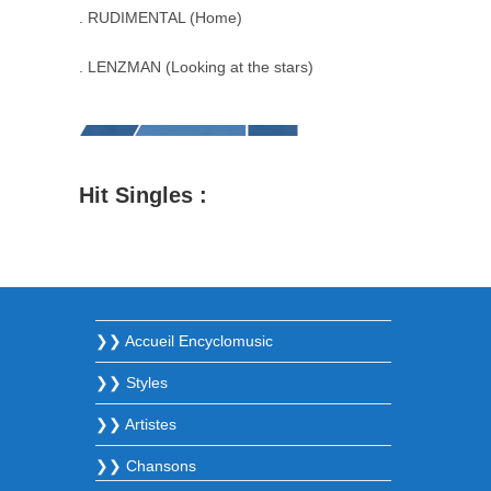
. RUDIMENTAL (Home)
. LENZMAN (Looking at the stars)
Hit Singles :
❯❯ Accueil Encyclomusic
❯❯ Styles
❯❯ Artistes
❯❯ Chansons