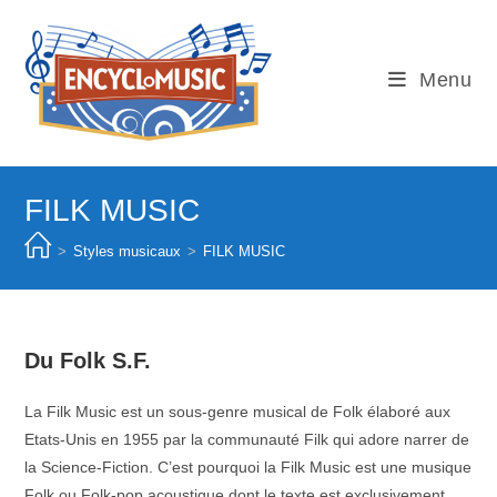
Skip
to
content
Menu
FILK MUSIC
>
Styles musicaux
>
FILK MUSIC
Du Folk S.F.
La Filk Music est un sous-genre musical de Folk élaboré aux
Etats-Unis en 1955 par la communauté Filk qui adore narrer de
la Science-Fiction. C’est pourquoi la Filk Music est une musique
Folk ou Folk-pop acoustique dont le texte est exclusivement