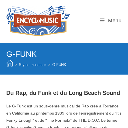
Skip
to
content
Menu
G-FUNK
>
Styles musicaux
>
G-FUNK
Du Rap, du Funk et du Long Beach Sound
Le G-Funk est un sous-genre musical de
Rap
créé à Torrance
en Californie au printemps 1989 lors de l’enregistrement du “It’s
Funky Enough” et de “The Formula” de THE D.O.C. Le terme
G-funk signifie Gangsta Funk. La musique s’influence du