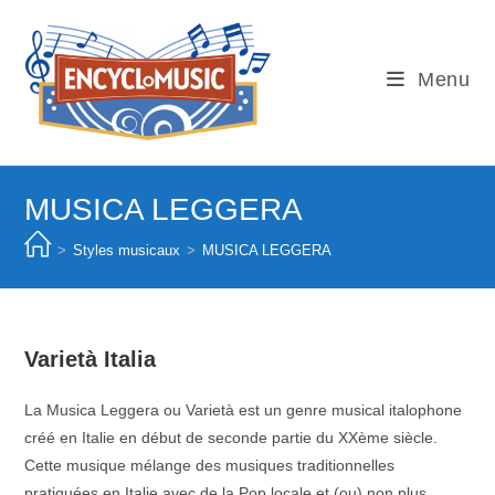
Skip
to
content
Menu
MUSICA LEGGERA
>
Styles musicaux
>
MUSICA LEGGERA
Varietà Italia
La Musica Leggera ou Varietà est un genre musical italophone
créé en Italie en début de seconde partie du XXème siècle.
Cette musique mélange des musiques traditionnelles
pratiquées en Italie avec de la Pop locale et (ou) non plus