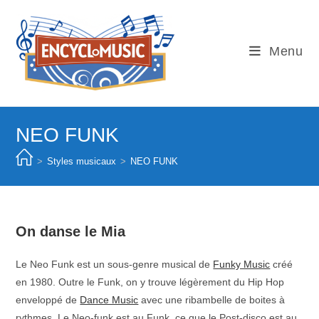
Skip
to
content
Menu
NEO FUNK
>
Styles musicaux
>
NEO FUNK
On danse le Mia
Le Neo Funk est un sous-genre musical de
Funky Music
créé
en 1980. Outre le Funk, on y trouve légèrement du Hip Hop
enveloppé de
Dance Music
avec une ribambelle de boites à
rythmes. Le Neo-funk est au Funk, ce que le Post-disco est au