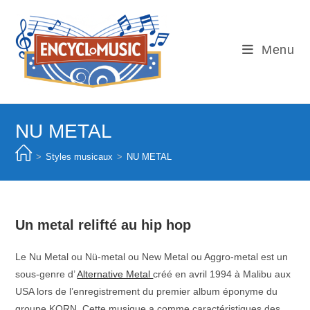
Skip
to
content
Menu
NU METAL
>
Styles musicaux
>
NU METAL
Un metal relifté au hip hop
Le Nu Metal ou Nü-metal ou New Metal ou Aggro-metal est un
sous-genre d’
Alternative Metal
créé en avril 1994 à Malibu aux
USA lors de l’enregistrement du premier album éponyme du
groupe KORN. Cette musique a comme caractéristiques des