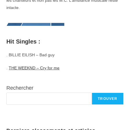
les chanteurs et non pas les M.C. L’ambiance musicale reste
intacte.
Hit Singles :
. BILLIE EILISH – Bad guy
.
THE WEEKND – Cry for me
Rechercher
TROUVER