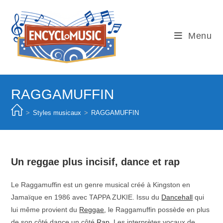
Skip
to
content
Menu
RAGGAMUFFIN
>
Styles musicaux
>
RAGGAMUFFIN
Un reggae plus incisif, dance et rap
Le Raggamuffin est un genre musical créé à Kingston en
Jamaïque en 1986 avec TAPPA ZUKIE. Issu du
Dancehall
qui
lui même provient du
Reggae
, le Raggamuffin possède en plus
de son côté dance un côté
Rap
. Les interprètes vocaux de