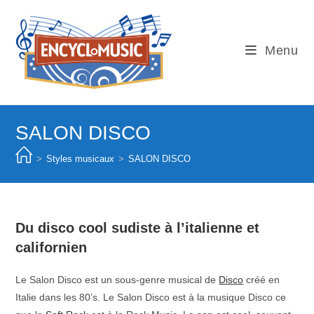
Skip
to
content
Menu
SALON DISCO
>
Styles musicaux
>
SALON DISCO
Du disco cool sudiste à l’italienne et
californien
Le Salon Disco est un sous-genre musical de
Disco
créé en
Italie dans les 80’s. Le Salon Disco est à la musique Disco ce