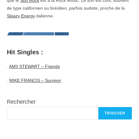
que le
Soft Rock
est à la Rock Music. Le son est cool, souvent
de type californien ou brésilien, parfois sudiste, proche de la
Sleazy Energy
italienne.
Hit Singles :
.
AMII STEWART – Friends
.
MIKE FRANCIS – Survivor
Rechercher
TROUVER