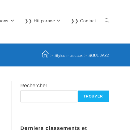
sons
❯❯ Hit parade
❯❯ Contact
Toggle
website
>
Styles musicaux
>
SOUL-JAZZ
search
Rechercher
TROUVER
Derniers classements et