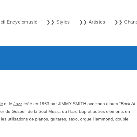
il Encyclomusic
❯❯ Styles
❯❯ Artistes
❯❯ Chan
ic
et le
Jazz
créé en 1963 par JIMMY SMITH avec son album “
Back At
êler du Gospel, de la Soul Music, du Hard Bop et autres éléments en
 les utilisations de pianos, guitares, saxo, orgue Hammond, double