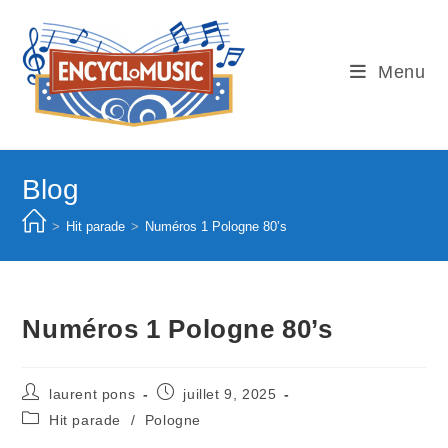
Skip
to
content
Menu
Blog
>
Hit parade
>
Numéros 1 Pologne 80’s
Numéros 1 Pologne 80’s
Auteur/autrice
Publication
laurent pons
juillet 9, 2025
de
publiée :
Post
Hit parade
/
Pologne
la
category: