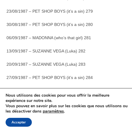
23/08/1987 – PET SHOP BOYS (it’s a sin) 279
30/08/1987 – PET SHOP BOYS (it’s a sin) 280
06/09/1987 – MADONNA (who’s that girl) 281
13/09/1987 – SUZANNE VEGA (Luka) 282
20/09/1987 – SUZANNE VEGA (Luka) 283
27/09/1987 – PET SHOP BOYS (it’s a sin) 284
04/10/1987 – ROGER WATERS (the tide is turning) 285
Nous utilisons des cookies pour vous offrir la meilleure
expérience sur notre site.
11/10/1987 – LADY PANK (to co mam) 286
Vous pouvez en savoir plus sur les cookies que nous utilisons ou
les désactiver dans
paramètres
.
18/10/1987 – LADY PANK (to co mam) 287
Accepter
25/10/1987 – BLACK (wonderful life) 288