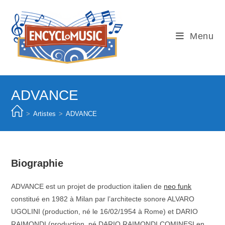
Skip
to
content
Menu
ADVANCE
>
Artistes
>
ADVANCE
Biographie
ADVANCE est un projet de production italien de
neo funk
constitué en 1982 à Milan par l’architecte sonore ALVARO
UGOLINI (production, né le 16/02/1954 à Rome) et DARIO
RAIMONDI (production, né DARIO RAIMONDI COMINESI en