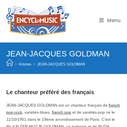
Skip
to
content
Menu
JEAN-JACQUES GOLDMAN
>
Artistes
>
JEAN-JACQUES GOLDMAN
Le chanteur préféré des français
JEAN-JACQUES GOLDMAN est un chanteur français de
french
pop-rock
, variétés-blues,
french pop
et de variétés-pop né le
11/10/1951 dans le 19ème arrondissement de Paris. C’est le
fils d’ALTER MOZJE GOLDMAN, un polonais et de RUTH